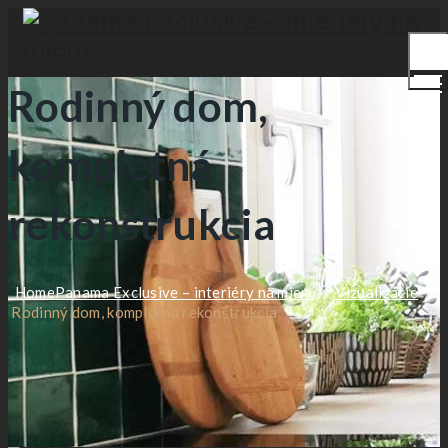
Togg
men
Rodinný dom,
kompletná
rekonštrukcia
Home
Panama Exclusive – interiéry na mieru
/
Vizualizácie
/
Rodinný dom, kompletná rekonštrukcia