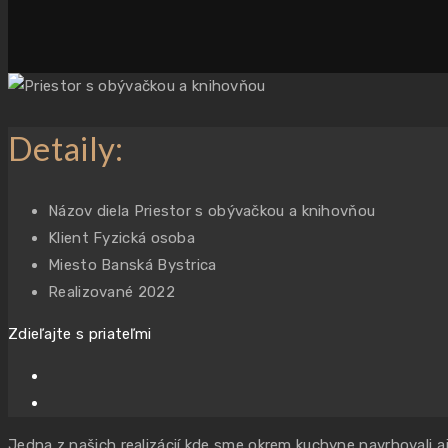
Detaily:
Názov diela
Priestor s obývačkou a knihovňou
Klient
Fyzická osoba
Miesto
Banská Bystrica
Realizované
2022
Zdieľajte s priateľmi
Jedna z našich realizácií kde sme okrem kuchyne navrhovali aj