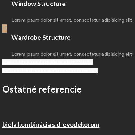
Window Structure
Lorem ipsum dolor sit amet, consectetur adipisicing elit
Wardrobe Structure
Lorem ipsum dolor sit amet, consectetur adipisicing elit
Previous
Navigácia
Predchádzajúca
Kuchyňa pre byt ZV typu
post:
Next
Ďalšia
Exkluzívna kuchyňa, úložné priestory
post:
v
Ostatné referencie
článku
biela kombinácia s drevodekorom