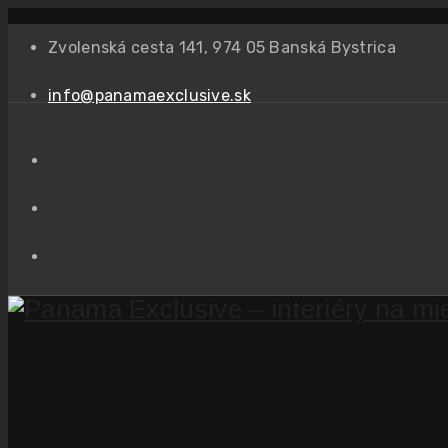
Zvolenská cesta 141, 974 05 Banská Bystrica
info@panamaexclusive.sk
Priestor s obývačkou 
Home
Panama Exclusive – interiéry na mieru
/
Komplexné proj