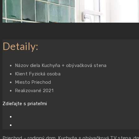
Detaily:
Názov diela
Kuchyňa + obývačková stena
Klient
Fyzická osoba
Miesto
Priechod
Realizované
2021
Zdieľajte s priateľmi
Priechod – rodinný dom. Kuchyňa + obývačková TV stena, drev