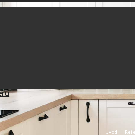
 stena
yňa + obývačková stena
Úvod
Refe