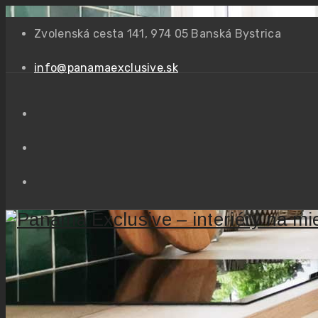
Zvolenská cesta 141, 974 05 Banská Bystrica
info@panamaexclusive.sk
Kuchyňa + obývačková
Home
Panama Exclusive – interiéry na mieru
/
Kuchyne
/
Kuch