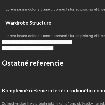
Lorem ipsum dolor sit amet, consectetur adipisicing elit, 
Wardrobe Structure
Lorem ipsum dolor sit amet, consectetur adipisicing elit, 
Previous
Navigácia
Predchádzajúca
Krásna kuchyňa + TV set
post:
Next
Ďalšia
Kuchyňa betón Chicago
post:
v
Ostatné referencie
článku
Komplexné riešenie interiéru rodinného dom
Od kuchynskej linky s technickým kameňom, obývačky, lamiel