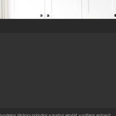
odekor Hickory prírodný a matný akrylát v odtieni antracit.