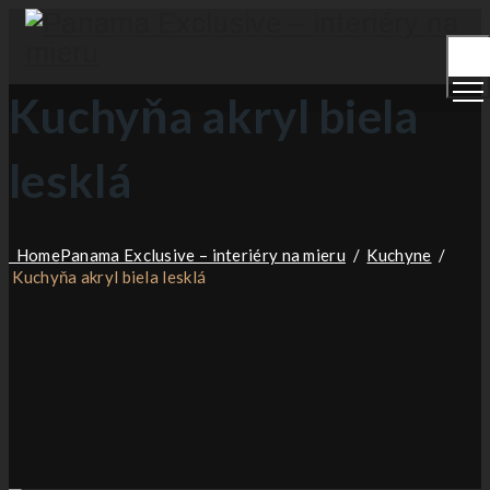
Togg
men
Kuchyňa akryl biela
lesklá
Home
Panama Exclusive – interiéry na mieru
/
Kuchyne
/
Kuchyňa akryl biela lesklá