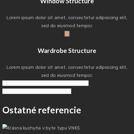
Window Structure
Lorem ipsum dolor sit amet, consectetur adipisicing elit,
sed do eiusmod tempor.
Wardrobe Structure
Lorem ipsum dolor sit amet, consectetur adipisicing elit,
sed do eiusmod tempor.
Previous
Navigácia
Predchádzajúca
Kuchyňa dub Arlington
post:
Next
Ďalšia
Kuchyňa Akryl latte matt
post:
v
Ostatné referencie
článku