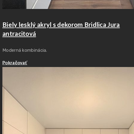
Biely lesklý akryl s dekorom Bridlica Jura
antracitová
Moderná kombinácia.
Pokračovať